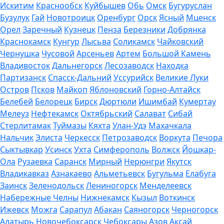
Искитим
Краснообск
Куйбышев
Обь
Омск
Бугуруслан
Бузулук
Гай
Новотроицк
Оренбург
Орск
Ясный
Мценск
Орел
Заречный
Кузнецк
Пенза
Березники
Добрянка
Краснокамск
Кунгур
Лысьва
Соликамск
Чайковский
Чернушка
Чусовой
Арсеньев
Артем
Большой Камень
Владивосток
Дальнегорск
Лесозаводск
Находка
Партизанск
Спасск-Дальний
Уссурийск
Великие Луки
Остров
Псков
Майкоп
Яблоновский
Горно-Алтайск
Белебей
Белорецк
Бирск
Дюртюли
Ишимбай
Кумертау
Мелеуз
Нефтекамск
Октябрьский
Салават
Сибай
Стерлитамак
Туймазы
Кяхта
Улан-Удэ
Махачкала
Нальчик
Элиста
Черкесск
Петрозаводск
Воркута
Печора
Сыктывкар
Усинск
Ухта
Симферополь
Волжск
Йошкар-
Ола
Рузаевка
Саранск
Мирный
Нерюнгри
Якутск
Владикавказ
Азнакаево
Альметьевск
Бугульма
Елабуга
Заинск
Зеленодольск
Лениногорск
Менделеевск
Набережные Челны
Нижнекамск
Кызыл
Воткинск
Ижевск
Можга
Сарапул
Абакан
Саяногорск
Черногорск
Алатырь
Новочебоксарск
Чебоксары
Азов
Аксай