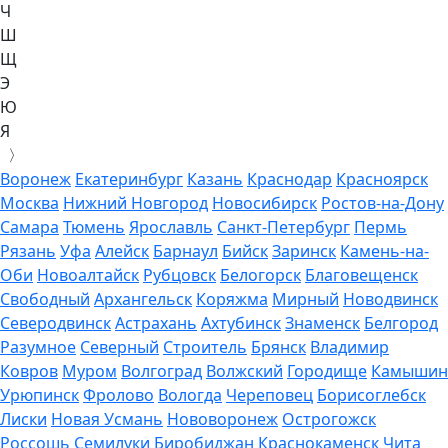
Ч
Ш
Щ
Э
Ю
Я
〉
Воронеж
Екатеринбург
Казань
Краснодар
Красноярск
Москва
Нижний Новгород
Новосибирск
Ростов-на-Дону
Самара
Тюмень
Ярославль
Санкт-Петербург
Пермь
Рязань
Уфа
Алейск
Барнаул
Бийск
Заринск
Камень-на-
Оби
Новоалтайск
Рубцовск
Белогорск
Благовещенск
Свободный
Архангельск
Коряжма
Мирный
Новодвинск
Северодвинск
Астрахань
Ахтубинск
Знаменск
Белгород
Разумное
Северный
Строитель
Брянск
Владимир
Ковров
Муром
Волгоград
Волжский
Городище
Камышин
Урюпинск
Фролово
Вологда
Череповец
Борисоглебск
Лиски
Новая Усмань
Нововоронеж
Острогожск
Россошь
Семилуки
Биробиджан
Краснокаменск
Чита