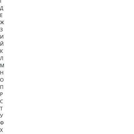
Г
Д
Е
Ж
З
И
Й
К
Л
М
Н
О
П
Р
С
Т
У
Ф
Х