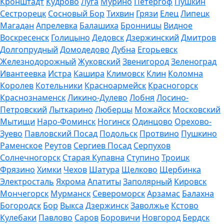
Кронштадт
Кудрово
Луга
Мурино
Петергоф
Пушкин
Сестрорецк
Сосновый Бор
Тихвин
Грязи
Елец
Липецк
Магадан
Апрелевка
Балашиха
Бронницы
Видное
Воскресенск
Голицыно
Дедовск
Дзержинский
Дмитров
Долгопрудный
Домодедово
Дубна
Егорьевск
Железнодорожный
Жуковский
Звенигород
Зеленоград
Ивантеевка
Истра
Кашира
Климовск
Клин
Коломна
Королев
Котельники
Красноармейск
Красногорск
Краснознаменск
Ликино-Дулево
Лобня
Лосино-
Петровский
Лыткарино
Люберцы
Можайск
Московский
Мытищи
Наро-Фоминск
Ногинск
Одинцово
Орехово-
Зуево
Павловский Посад
Подольск
Протвино
Пушкино
Раменское
Реутов
Сергиев Посад
Серпухов
Солнечногорск
Старая Купавна
Ступино
Троицк
Фрязино
Химки
Чехов
Шатура
Щелково
Щербинка
Электросталь
Яхрома
Апатиты
Заполярный
Кировск
Мончегорск
Мурманск
Североморск
Арзамас
Балахна
Богородск
Бор
Выкса
Дзержинск
Заволжье
Кстово
Кулебаки
Павлово
Саров
Боровичи
Новгород
Бердск