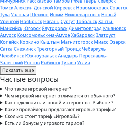
Мичуринск
Рассказово
Тамбов
Ржев
Тверь
Северск
Томск
Алексин
Донской
Киреевск
Новомосковск
Советск
Тула
Узловая
Щекино
Ишим
Нижневартовск
Новый
Уренгой
Ноябрьск
Нягань
Сургут
Тобольск
Ханты-
Мансийск
Югорск
Ялуторовск
Димитровград
Ульяновск
Амурск
Комсомольск-на-Амуре
Хабаровск
Златоуст
Копейск
Коркино
Кыштым
Магнитогорск
Миасс
Озерск
Сатка
Снежинск
Трехгорный
Троицк
Чебаркуль
Челябинск
Южноуральск
Анадырь
Переславль-
Залесский
Ростов
Рыбинск
Тутаев
Углич
Показать еще
Частые вопросы
Что такое игровой интернет?
Чем игровой интернет отличается от обычного?
Как подключить игровой интернет в г. Рыбное ?
Какие провайдеры предлагают игровые тарифы?
Сколько стоит тариф «Игровой»?
Есть ли бонусы у игрового тарифа?