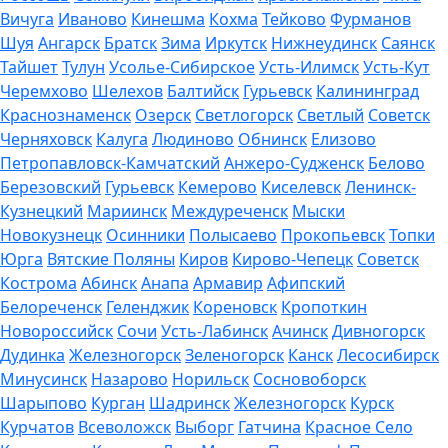
Вичуга
Иваново
Кинешма
Кохма
Тейково
Фурманов
Шуя
Ангарск
Братск
Зима
Иркутск
Нижнеудинск
Саянск
Тайшет
Тулун
Усолье-Сибирское
Усть-Илимск
Усть-Кут
Черемхово
Шелехов
Балтийск
Гурьевск
Калининград
Краснознаменск
Озерск
Светлогорск
Светлый
Советск
Черняховск
Калуга
Людиново
Обнинск
Елизово
Петропавловск-Камчатский
Анжеро-Судженск
Белово
Березовский
Гурьевск
Кемерово
Киселевск
Ленинск-
Кузнецкий
Мариинск
Междуреченск
Мыски
Новокузнецк
Осинники
Полысаево
Прокопьевск
Топки
Юрга
Вятские Поляны
Киров
Кирово-Чепецк
Советск
Кострома
Абинск
Анапа
Армавир
Афипский
Белореченск
Геленджик
Кореновск
Кропоткин
Новороссийск
Сочи
Усть-Лабинск
Ачинск
Дивногорск
Дудинка
Железногорск
Зеленогорск
Канск
Лесосибирск
Минусинск
Назарово
Норильск
Сосновоборск
Шарыпово
Курган
Шадринск
Железногорск
Курск
Курчатов
Всеволожск
Выборг
Гатчина
Красное Село