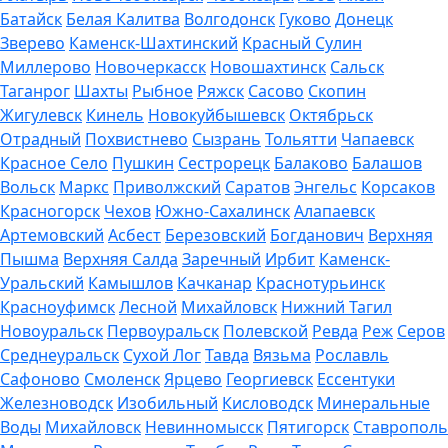
Батайск
Белая Калитва
Волгодонск
Гуково
Донецк
Зверево
Каменск-Шахтинский
Красный Сулин
Миллерово
Новочеркасск
Новошахтинск
Сальск
Таганрог
Шахты
Рыбное
Ряжск
Сасово
Скопин
Жигулевск
Кинель
Новокуйбышевск
Октябрьск
Отрадный
Похвистнево
Сызрань
Тольятти
Чапаевск
Красное Село
Пушкин
Сестрорецк
Балаково
Балашов
Вольск
Маркс
Приволжский
Саратов
Энгельс
Корсаков
Красногорск
Чехов
Южно-Сахалинск
Алапаевск
Артемовский
Асбест
Березовский
Богданович
Верхняя
Пышма
Верхняя Салда
Заречный
Ирбит
Каменск-
Уральский
Камышлов
Качканар
Краснотурьинск
Красноуфимск
Лесной
Михайловск
Нижний Тагил
Новоуральск
Первоуральск
Полевской
Ревда
Реж
Серов
Среднеуральск
Сухой Лог
Тавда
Вязьма
Рославль
Сафоново
Смоленск
Ярцево
Георгиевск
Ессентуки
Железноводск
Изобильный
Кисловодск
Минеральные
Воды
Михайловск
Невинномысск
Пятигорск
Ставрополь