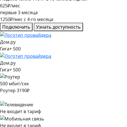
625
₽/мес
первые
3
месяца
1250
₽/мес
c
4
-го месяца
Подключить
Узнать доступность
Дом.ру
Гига+ 500
Дом.ру
Гига+ 500
500
мбит/сек
Роутер
3190
₽
Не входит в тариф
Не входит в тариф