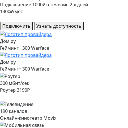
Подключение
1000
₽
в течение
2
-х дней
1300
₽/мес
Подключить
Узнать доступность
Дом.ру
Гейминг+ 300 Warface
Дом.ру
Гейминг+ 300 Warface
300
мбит/сек
Роутер
3190
₽
190
каналов
Онлайн-кинотеатр Movix