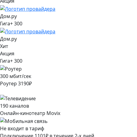
Акция
Дом.ру
Гига+ 300
Дом.ру
Хит
Акция
Гига+ 300
300
мбит/сек
Роутер
3190
₽
190
каналов
Онлайн-кинотеатр Movix
Не входит в тариф
Подключение
1101
₽
в течение
2
-х дней