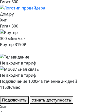
Гига+ 300
Дом.ру
Хит
Гига+ 300
300
мбит/сек
Роутер
3190
₽
Не входит в тариф
Не входит в тариф
Подключение
1000
₽
в течение
2
-х дней
1150
₽/мес
Подключить
Узнать доступность
Хит