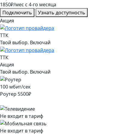
1850
₽/мес
c
4
-го месяца
Подключить
Узнать доступность
Акция
ТТК
Твой выбор. Включай
ТТК
Акция
Твой выбор. Включай
100
мбит/сек
Роутер
5500
₽
Не входит в тариф
Не входит в тариф