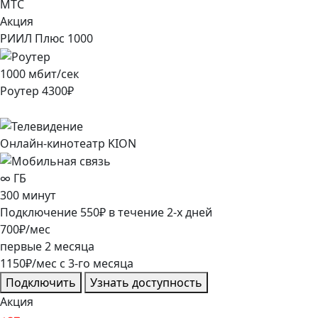
МТС
Акция
РИИЛ Плюс 1000
1000
мбит/сек
Роутер
4300
₽
Онлайн-кинотеатр KION
∞
ГБ
300
минут
Подключение
550
₽
в течение
2
-х дней
700
₽/мес
первые
2
месяца
1150
₽/мес
c
3
-го месяца
Подключить
Узнать доступность
Акция