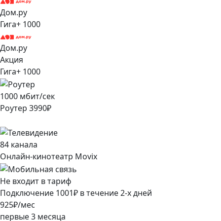
Дом.ру
Гига+ 1000
Дом.ру
Акция
Гига+ 1000
1000
мбит/сек
Роутер
3990
₽
84
канала
Онлайн-кинотеатр Movix
Не входит в тариф
Подключение
1001
₽
в течение
2
-х дней
925
₽/мес
первые
3
месяца